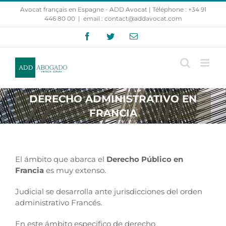
Saltar
Avocat français en Espagne - ADD Avocat | Téléphone : +34 91
al
446 80 00
|
email : contact@addavocat.com
contenido
Facebook
Twitter
Correo
electrónico
DERECHO ADMINISTRATIVO EN
FRANCIA
El ámbito que abarca el
Derecho Público en
Francia
es muy extenso.
Judicial se desarrolla ante jurisdicciones del orden
administrativo Francés.
En este ámbito especifico de derecho