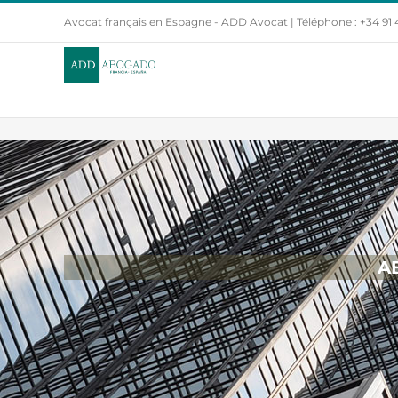
Saltar
Avocat français en Espagne - ADD Avocat | Téléphone : +34 91
al
contenido
A