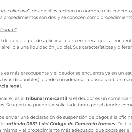
re collective
”, dos de ellos reciben un nombre más concreto 
s procedimientos son dos, y se conocen como procedimientos
iciaire”
.
tud de quiebra puede aplicarse a una empresa que se encuent
re” o a una liquidación judicial. Sus características y diferen
esa es más preocupante y el deudor se encuentra ya en un es
tivos disponibles), puede considerarse la posibilidad de recurr
ncia legal
.
caire” es el
tribunal mercantil
si el deudor es un comerciante
os. Su apertura puede ser solicitada tanto por el deudor como 
e enviar una declaración de suspensión de pagos a la oficina 
 del
artículo R631-1 del Código de Comercio frances
. De he
la misma y el procedimiento más adecuado, que podrá ser el “