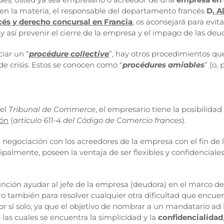
en la materia, el responsable del departamento francés
D
. 
cés y derecho concursal en Francia
, os aconsejará para evit
y así prevenir el cierre de la empresa y el impago de las deu
ciar un “
procédure collective
”, hay otros procedimientos qu
e crisis. Estos se conocen como “
procédures amiables
” (o,
del
Tribunal de Commerce
, el empresario tiene la posibilidad
ión
(
artículo 611-4 del Código de Comercio frances
).
 negociación con los acreedores de la empresa con el fin de
almente, poseen la ventaja de ser flexibles y confidenciales,
unción ayudar al jefe de la empresa (deudora) en el marco de
o también para resolver cualquier otra dificultad que encue
r sí solo, ya que el objetivo de nombrar a un mandatario ad
las cuales se encuentra la simplicidad y la
confidencialidad