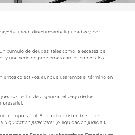
mayoría fueran directamente liquidadas y, por
 un cúmulo de deudas, tales como la escasez de
s, y una serie de problemas con los bancos, los
mientos colectivos, aunque usaremos el término en
juez con el fin de organizar el pago de los
mpresarial.
ica empresarial. En efecto, existen tres tipos de
la “
liquidation judiciaire
” (o, liquidación judicial).
concurso en Francia
, un
abogado en Francia y en