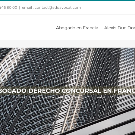
 446 80 00
|
email : contact@addavocat.com
Abogado en Francia
Alexis Duc Do
BOGADO DERECHO CONCURSAL EN FRANC
Inicio
/
Area de Practica
/
Abogado Derecho Concursal en Francia