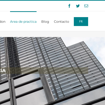
Facebook
Twitter
Correo
electrónico
don
Area de practica
Blog
Contacto
FR
IA