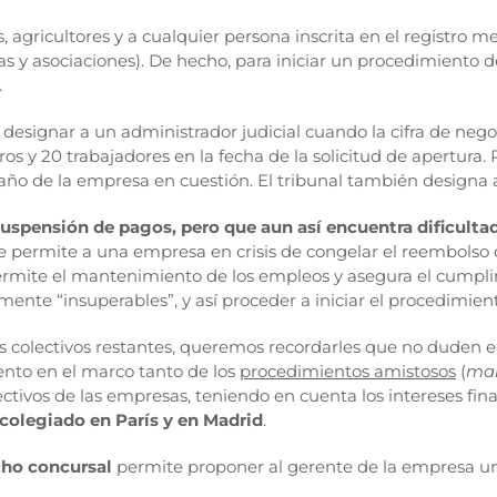
 agricultores y a cualquier persona inscrita en el registro m
s y asociaciones). De hecho, para iniciar un procedimiento de 
.
be designar a un administrador judicial cuando la cifra de ne
s y 20 trabajadores en la fecha de la solicitud de apertura.
 de la empresa en cuestión. El tribunal también designa a 
spensión de pagos, pero que aun así encuentra dificultades
 le permite a una empresa en crisis de congelar el reembolso
permite el mantenimiento de los empleos y asegura el cumplim
lmente “insuperables”, y así proceder a iniciar el procedimien
s colectivos restantes, queremos recordarles que no duden e
nto en el marco tanto de los
procedimientos amistosos
(
man
ectivos de las empresas, teniendo en cuenta los intereses fin
olegiado en París y en Madrid
.
cho concursal
permite proponer al gerente de la empresa una