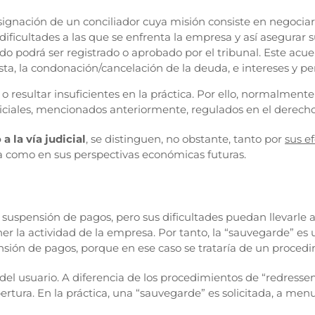
signación de un conciliador cuya misión consiste en negociar
dificultades a las que se enfrenta la empresa y así asegurar
rdo podrá ser registrado o aprobado por el tribunal. Este ac
ista, la condonación/cancelación de la deuda, e intereses y p
 resultar insuficientes en la práctica. Por ello, normalment
udiciales, mencionados anteriormente, regulados en el derecho
a la vía judicial
, se distinguen, no obstante, tanto por
sus e
sa como en sus perspectivas económicas futuras.
uspensión de pagos, pero sus dificultades puedan llevarle a 
r la actividad de la empresa. Por tanto, la “sauvegarde” es 
sión de pagos, porque en ese caso se trataría de un procedi
el usuario. A diferencia de los procedimientos de “redresseme
apertura. En la práctica, una “sauvegarde” es solicitada, a m