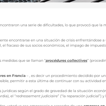
ncontraron una serie de dificultades, lo que provocó que la 
te encontrarse en una situación de crisis enfrentándose a
l, el fracaso de sus socios económicos, el impago de impuesto
as medidas que se llaman “
procédures collectives
” (procedi
res en Francia
– , es decir un procedimiento decidido por un 
osible, permitir a esta última de continuar con su actividad e
s jurídicas según el grado de gravedad de la situación económ
rdia), el “
redressement judiciaire
” (“la reparación judicial”) y 
ades, usted ya sea empresario o acreedor de una
empresa en 